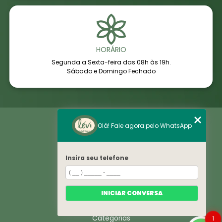
HORÁRIO
Segunda a Sexta-feira das 08h às 19h.
Sábado e Domingo Fechado
Home
Olá! Fale agora pelo WhatsApp
Áreas de Saúde
Notícias
Sobre
Histórico
Insira seu telefone
VE
Espaço
Convênios
Corpo Clínico
INICIAR CONVERSA
Contato
Trabelhe Conosco
Categorias
1