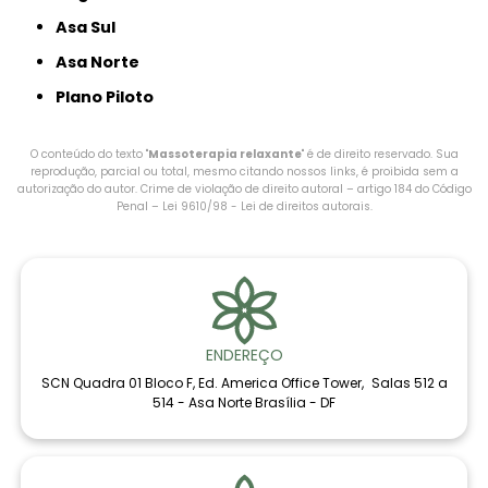
Asa Sul
Asa Norte
Plano Piloto
O conteúdo do texto "
Massoterapia relaxante
" é de direito reservado. Sua
reprodução, parcial ou total, mesmo citando nossos links, é proibida sem a
autorização do autor. Crime de violação de direito autoral – artigo 184 do Código
Penal –
Lei 9610/98 - Lei de direitos autorais
.
ENDEREÇO
SCN Quadra 01 Bloco F, Ed. America Office Tower, Salas 512 a
514 - Asa Norte Brasília - DF