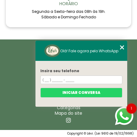
HORÁRIO
Segunda a Sexta-feira das 08h às 19h.
Sábado e Domingo Fechado
Home
Olá! Fale agora pelo WhatsApp
Áreas de Saúde
Notícias
Sobre
Histórico
Insira seu telefone
VE
Espaço
Convênios
Corpo Clínico
INICIAR CONVERSA
Contato
Trabelhe Conosco
Categorias
1
Mapa do site
Copyright © Lévi. (Lei 9610 de 19/02/1998)