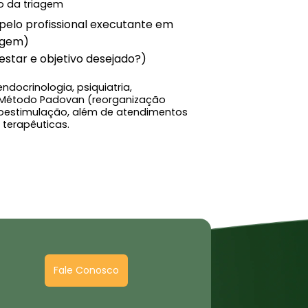
o da triagem
 pelo profissional executante em
agem)
estar e objetivo desejado?)
endocrinologia, psiquiatria,
lo Método Padovan (reorganização
etroestimulação, além de atendimentos
terapêuticas.
Fale Conosco