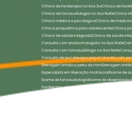
Clínica de fisioterapia na Asa Sul
Clínica de fisi
Clínica de fonoaudiologia na Asa Norte
Clínica 
Clínica médica e psicológica
Clínica de medici
Clínica psiquiátrica para adolescentes
Clínica p
Clínica de saúde integrada
Clinica de saude inte
Consulta com endocrinologista na Asa Norte
Co
Consulta com fonoaudiólogo na Asa Norte
Cons
Consulta de psicoterapia preço
Consulta com psi
Drenagem linfatica perto de mim
Drenagem linfát
Especialista em liberação miofascial
Exame de a
Exame de fonoaudiologia
Exame de otoemissao 
Fisioterapia ortopédica
Fisioterapia ortopédica na
Liberação miofascial para lombar
Liberação miof
Massagem de liberação miofascial
Massagem m
Massagem terapêutica preço
Massagem terapêut
Massagista terapêutica
Massoterapeuta perto d
Medicina integrativa
Medicina integrativa na Asa 
Nutricionista funcional
Nutricionista infantil
Psicot