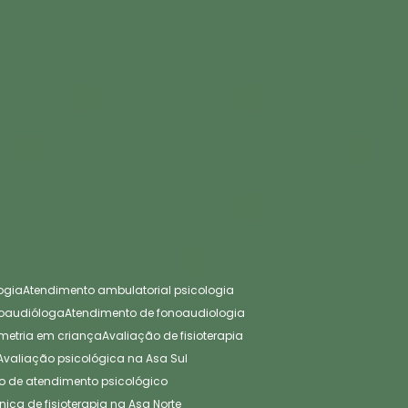
ogia
Atendimento ambulatorial psicologia
noaudióloga
Atendimento de fonoaudiologia
ometria em criança
Avaliação de fisioterapia
Avaliação psicológica na Asa Sul
tro de atendimento psicológico
línica de fisioterapia na Asa Norte