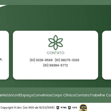
CONTATO
er,
(61) 3328-9566
(61) 98275-0333
(61) 99384-5772
re
Histórico
VE
Espaço
Convênios
Corpo Clínico
Contato
Trabelhe C
Copyright © Lévi. (Lei 9610 de 19/02/1998)
HTML
CSS