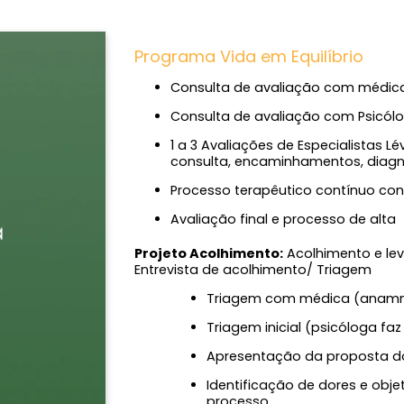
Programa Vida em Equilíbrio
Consulta de avaliação com médica
Consulta de avaliação com Psicól
1 a 3 Avaliações de Especialistas Lévi (de acordo com a demanda) –
consulta, encaminhamentos, diagn
Processo terapêutico contínuo co
Avaliação final e processo de alta
Projeto Acolhimento:
Acolhimento e le
Entrevista de acolhimento/ Triagem
Triagem com médica (anam
Triagem inicial (psicóloga 
Apresentação da proposta 
Identificação de dores e objetivos a serem alcançados com o
processo