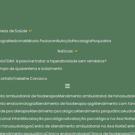
Áreas de Saúde
ogia
Medicina
Método Padovan
Nutrição
Psicologia
Psiquiatria
Notícias
sta
TDAH: é possível tratar a hiperatividade sem remédios?
empo de quarentena e isolamento
Contato
Trabelhe Conosco
nto ambulatorial de fisioterapia
Atendimento ambulatorial de fonoaudiol
ento endocrinologia
Atendimento de fisioterapia rpg
Atendimento com fo
 de psicoterapia
Atendimento psicológico
Atendimento psiquiátrico
Audi
cional infantil
Avaliação psicológica
Avaliação psicológica na Asa Norte
em fonoaudiologia
Centro de atendimento ambulatorial na Asa Norte
Cen
 atendimento psiquiátrico
Clinica endocrinologia
Clínica de fisioterapia
C