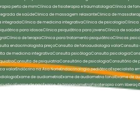
oterapia perto de mim
Clínica de fisioterapia e traumatologia
Clínica de f
integrada de saúde
Clinica de massagem relaxante
Clinica de massotera
na integrada
Clínica de medicina integrativa
Clínica de psicologia
Clínic
siquiátrica para idosos
Clínica psiquiátrica para jovens
Clínica de saúde
gral
Clínica de terapia
Clínica para tratamento psiquiátrico
Clínicas psi
nsulta endocrinologista preço
Consulta de fonoaudiologia valor
Consult
ulta de medicina integrativa
Consulta psicóloga
Consulta psicologia
Con
quiatra
Consulta de psiquiatria
Consultório de psicologia
Consultório de
ica valor
Endócrino na Asa Norte
Endocrinologia pediátrica
Especialista 
udiologia
Exame de audiometria
Exame de audiometria tonal
Exame de au
acustica
Exame de pac
Exame de timpanometria
Fisioterapia com liberaç
 Asa Norte
Fisioterapia perto de mim
Fisioterapia postural
Liberação miofas
ascial perto de mim
Liberação miofascial valor
Liberação muscular
Mass
iofascial
Massagem miofascial na Asa Norte
Massagem terapêutica
Ma
ica relaxante
Massagens terapêuticas
Massagens terapêuticas na Asa N
e mim
Massoterapia preço
Massoterapia relaxante
Médica endocrinologist
Norte
Método padovan em brasilia
Nutrição para emagrecer
Nutrição pa
erapeuta
Psicoterapeuta na Asa Norte
Reeducação postural preço
Rpg fisi