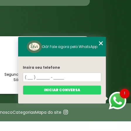
Olá! Fale agora pelo WhatsApp
HORÁRIO
Insira seu telefone
Segunda a Sexta-feira das 08h às 19h.
Sábado e Domingo Fechado
INICIAR CONVERSA
1
onosco
Categorias
Mapa do site