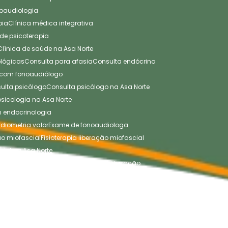
onoaudiologia
pia
Clínica médica integrativa
a de psicoterapia
Clínica de saúde na Asa Norte
cológicas
Consulta para afasia
Consulta endócrino
a com fonoaudiólogo
sulta psicólogo
Consulta psicólogo na Asa Norte
 psicologia na Asa Norte
em endocrinologia
diometria valor
Exame de fonoaudiologa
ão miofascial
Fisioterapia liberação miofascial
cial na Asa Norte
agem de fisioterapia
Massagem de liberação
ssagem terapêutica na Asa Norte
orte
Massagista na Asa Norte
a
Médica endocrinologista na Asa Norte
ra saúde da mulher
Nutricionista para adulto
oterapia na Asa Norte
Sessão de fisioterapia rpg