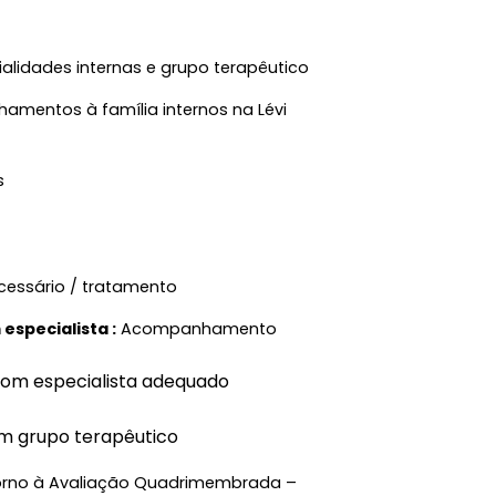
lidades internas e grupo terapêutico
amentos à família internos na Lévi
s
cessário / tratamento
specialista :
Acompanhamento
om especialista adequado
m grupo terapêutico
rno à Avaliação Quadrimembrada –