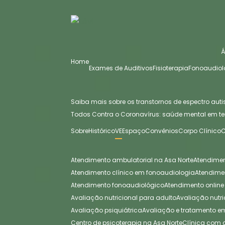
Home
Exames de Auditivos
Fisioterapia
Fonoaudiol
Saiba mais sobre os transtornos de espectro auti
Todos Contra o Coronavírus: saúde mental em t
Sobre
Histórico
VE
Espaço
Convênios
Corpo Clínico
Atendimento ambulatorial na Asa Norte
Atendime
Atendimento clínico em fonoaudiologia
Atendim
Atendimento fonoaudiológico
Atendimento online
Avaliação nutricional para adulto
Avaliação nutri
Avaliação psiquiátrica
Avaliação e tratamento 
Centro de psicoterapia na Asa Norte
Clínica com