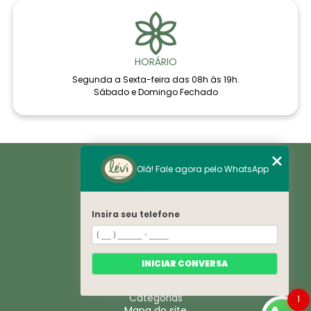
HORÁRIO
Segunda a Sexta-feira das 08h às 19h.
Sábado e Domingo Fechado
Home
Olá! Fale agora pelo WhatsApp
Áreas de Saúde
Notícias
Sobre
Histórico
Insira seu telefone
VE
Espaço
Convênios
Corpo Clínico
INICIAR CONVERSA
Contato
Trabelhe Conosco
Categorias
1
Mapa do site