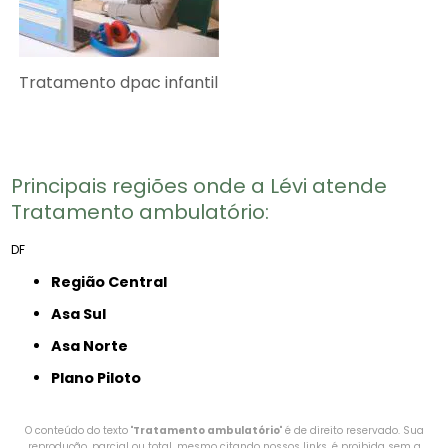
Tratamento dpac infantil
Principais regiões onde a Lévi atende
Tratamento ambulatório​:
DF
Região Central
Asa Sul
Asa Norte
Plano Piloto
O conteúdo do texto "
Tratamento ambulatório​
" é de direito reservado. Sua
reprodução, parcial ou total, mesmo citando nossos links, é proibida sem a