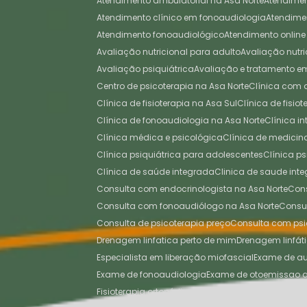
Atendimento ambulatorial na Asa Norte
Atendime
Atendimento clínico em fonoaudiologia
Atendim
Atendimento fonoaudiológico
Atendimento online
Avaliação nutricional para adulto
Avaliação nutri
Avaliação psiquiátrica
Avaliação e tratamento 
Centro de psicoterapia na Asa Norte
Clínica com
Clínica de fisioterapia na Asa Sul
Clínica de fisi
Clínica de fonoaudiologia na Asa Norte
Clínica 
Clínica médica e psicológica
Clínica de medici
Clínica psiquiátrica para adolescentes
Clínica p
Clínica de saúde integrada
Clinica de saude inte
Consulta com endocrinologista na Asa Norte
Co
Consulta com fonoaudiólogo na Asa Norte
Cons
Consulta de psicoterapia preço
Consulta com psi
Drenagem linfatica perto de mim
Drenagem linfát
Especialista em liberação miofascial
Exame de a
Exame de fonoaudiologia
Exame de otoemissao 
Fisioterapia ortopédica
Fisioterapia ortopédica na