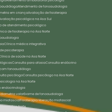
ogia
Atendimento ambulatorial psicologia
noaudióloga
Atendimento de fonoaudiologia
ometria em criança
Avaliação de fisioterapia
Avaliação psicológica na Asa Sul
tro de atendimento psicológico
línica de fisioterapia na Asa Norte
onoaudiologia
pia
Clínica médica integrativa
a de psicoterapia
Clínica de saúde na Asa Norte
cológicas
Consulta para afasia
Consulta endócrino
a com fonoaudiólogo
sulta psicólogo
Consulta psicólogo na Asa Norte
 psicologia na Asa Norte
em endocrinologia
diometria valor
Exame de fonoaudiologa
ão miofascial
Fisioterapia liberação miofascial
cial na Asa Norte