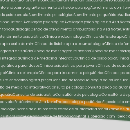
nto ambulatorial de fisioterapia
Atendimento ambulatorial de fonoaudiol
ento endocrinologia
Atendimento de fisioterapia rpg
Atendimento com fo
 de psicoterapia
Atendimento psicológico
Atendimento psiquiátrico
Audi
cional infantil
Avaliação psicológica
Avaliação psicológica na Asa Norte
em fonoaudiologia
Centro de atendimento ambulatorial na Asa Norte
Cen
 atendimento psiquiátrico
Clinica endocrinologia
Clínica de fisioterapia
C
oterapia perto de mim
Clínica de fisioterapia e traumatologia
Clínica de f
integrada de saúde
Clinica de massagem relaxante
Clinica de massotera
na integrada
Clínica de medicina integrativa
Clínica de psicologia
Clínic
siquiátrica para idosos
Clínica psiquiátrica para jovens
Clínica de saúde
gral
Clínica de terapia
Clínica para tratamento psiquiátrico
Clínicas psi
nsulta endocrinologista preço
Consulta de fonoaudiologia valor
Consult
ulta de medicina integrativa
Consulta psicóloga
Consulta psicologia
Con
quiatra
Consulta de psiquiatria
Consultório de psicologia
Consultório de
ica valor
Endócrino na Asa Norte
Endocrinologia pediátrica
Especialista 
udiologia
Exame de audiometria
Exame de audiometria tonal
Exame de au
acustica
Exame de pac
Exame de timpanometria
Fisioterapia com liberaç
 Asa Norte
Fisioterapia perto de mim
Fisioterapia postural
Liberação miofas