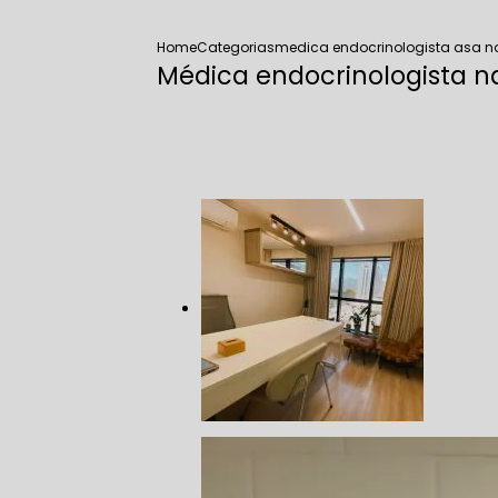
Home
Categorias
medica endocrinologista asa no
Médica endocrinologista​ n