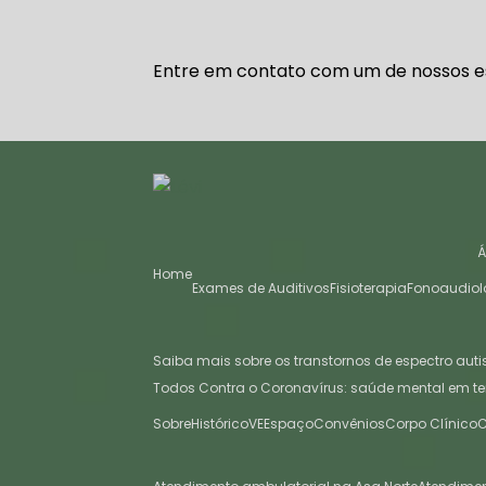
Entre em contato com um de nossos es
Home
Exames de Auditivos
Fisioterapia
Fonoaudiol
Saiba mais sobre os transtornos de espectro auti
Todos Contra o Coronavírus: saúde mental em t
Sobre
Histórico
VE
Espaço
Convênios
Corpo Clínico