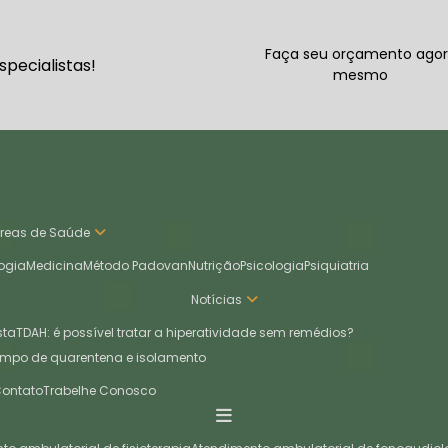
Faça seu orçamento ago
pecialistas!
mesmo
Áreas de Saúde
ogia
Medicina
Método Padovan
Nutrição
Psicologia
Psiquiatria
Notícias
sta
TDAH: é possível tratar a hiperatividade sem remédios?
empo de quarentena e isolamento
Contato
Trabelhe Conosco