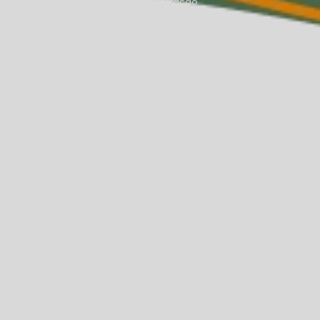
agem de fisioterapia
Massagem de liberação
ssagem terapêutica na Asa Norte
orte
Massagista na Asa Norte
a
Médica endocrinologista na Asa Norte
ra saúde da mulher
Nutricionista para adulto
oterapia na Asa Norte
Sessão de fisioterapia rpg
afasia
Tratamento para afasia na Asa Norte
atamento para dpac
Tratamento dpac em adultos
oaudiológico na Asa Norte
nto psiquiátrico na Asa Norte
orte
Tratamento de tdah
o para tpac