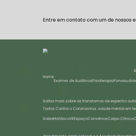
Entre em contato com um de nossos es
Home
Exames de Auditivos
Fisioterapia
Fonoaudiol
Saiba mais sobre os transtornos de espectro auti
Todos Contra o Coronavírus: saúde mental em t
Sobre
Histórico
VE
Espaço
Convênios
Corpo Clínico