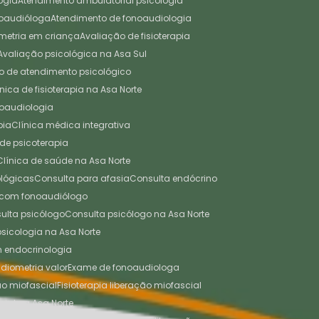
ogia
Atendimento ambulatorial psicologia
noaudióloga
Atendimento de fonoaudiologia
ometria em criança
Avaliação de fisioterapia
Avaliação psicológica na Asa Sul
tro de atendimento psicológico
línica de fisioterapia na Asa Norte
onoaudiologia
pia
Clínica médica integrativa
a de psicoterapia
Clínica de saúde na Asa Norte
cológicas
Consulta para afasia
Consulta endócrino
a com fonoaudiólogo
sulta psicólogo
Consulta psicólogo na Asa Norte
 psicologia na Asa Norte
em endocrinologia
diometria valor
Exame de fonoaudiologa
ão miofascial
Fisioterapia liberação miofascial
cial na Asa Norte