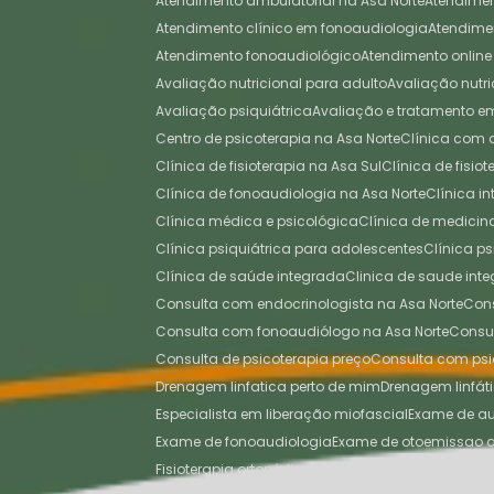
Atendimento ambulatorial na Asa Norte
Atendime
Atendimento clínico em fonoaudiologia
Atendim
Atendimento fonoaudiológico
Atendimento online
Avaliação nutricional para adulto
Avaliação nutri
Avaliação psiquiátrica
Avaliação e tratamento 
Centro de psicoterapia na Asa Norte
Clínica com
Clínica de fisioterapia na Asa Sul
Clínica de fisi
Clínica de fonoaudiologia na Asa Norte
Clínica 
Clínica médica e psicológica
Clínica de medici
Clínica psiquiátrica para adolescentes
Clínica p
Clínica de saúde integrada
Clinica de saude inte
Consulta com endocrinologista na Asa Norte
Co
Consulta com fonoaudiólogo na Asa Norte
Cons
Consulta de psicoterapia preço
Consulta com psi
Drenagem linfatica perto de mim
Drenagem linfát
Especialista em liberação miofascial
Exame de a
Exame de fonoaudiologia
Exame de otoemissao 
Fisioterapia ortopédica
Fisioterapia ortopédica na