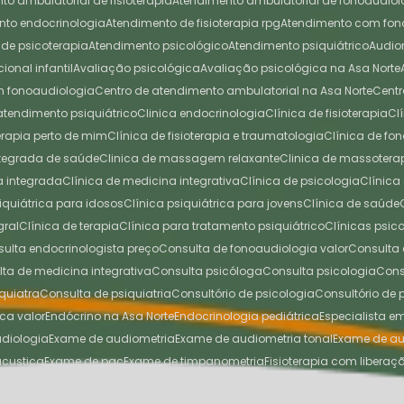
nto ambulatorial de fisioterapia
Atendimento ambulatorial de fonoaudiol
ento endocrinologia
Atendimento de fisioterapia rpg
Atendimento com fo
 de psicoterapia
Atendimento psicológico
Atendimento psiquiátrico
Audi
cional infantil
Avaliação psicológica
Avaliação psicológica na Asa Norte
em fonoaudiologia
Centro de atendimento ambulatorial na Asa Norte
Cen
 atendimento psiquiátrico
Clinica endocrinologia
Clínica de fisioterapia
C
oterapia perto de mim
Clínica de fisioterapia e traumatologia
Clínica de f
integrada de saúde
Clinica de massagem relaxante
Clinica de massotera
na integrada
Clínica de medicina integrativa
Clínica de psicologia
Clínic
siquiátrica para idosos
Clínica psiquiátrica para jovens
Clínica de saúde
gral
Clínica de terapia
Clínica para tratamento psiquiátrico
Clínicas psi
nsulta endocrinologista preço
Consulta de fonoaudiologia valor
Consult
ulta de medicina integrativa
Consulta psicóloga
Consulta psicologia
Con
quiatra
Consulta de psiquiatria
Consultório de psicologia
Consultório de
ica valor
Endócrino na Asa Norte
Endocrinologia pediátrica
Especialista 
udiologia
Exame de audiometria
Exame de audiometria tonal
Exame de au
acustica
Exame de pac
Exame de timpanometria
Fisioterapia com liberaç
 Asa Norte
Fisioterapia perto de mim
Fisioterapia postural
Liberação miofas