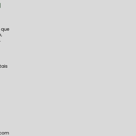
a
 que
,
.
tais
 com