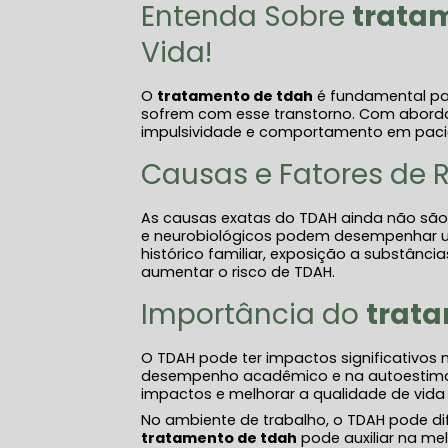
Entenda Sobre
trata
Vida!
O
tratamento de tdah
é fundamental pa
sofrem com esse transtorno. Com abordag
impulsividade e comportamento em pacien
Causas e Fatores de 
As causas exatas do TDAH ainda não são
e neurobiológicos podem desempenhar u
histórico familiar, exposição a substânc
aumentar o risco de TDAH.
Importância do
trat
O TDAH pode ter impactos significativos n
desempenho acadêmico e na autoestima.
impactos e melhorar a qualidade de vida
No ambiente de trabalho, o TDAH pode dif
tratamento de tdah
pode auxiliar na me