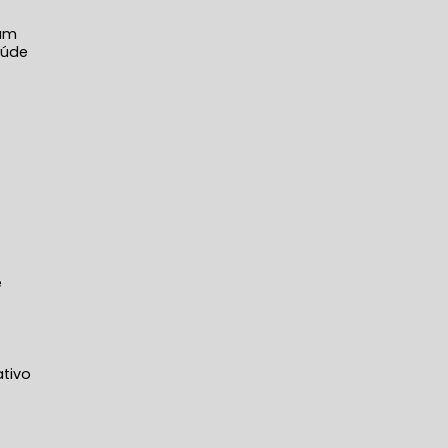
 um
aúde
e
tivo