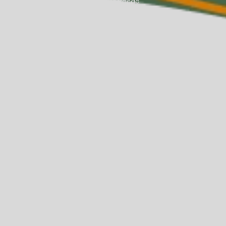
agem de fisioterapia
Massagem de liberação
ssagem terapêutica na Asa Norte
orte
Massagista na Asa Norte
a
Médica endocrinologista na Asa Norte
ra saúde da mulher
Nutricionista para adulto
oterapia na Asa Norte
Sessão de fisioterapia rpg
afasia
Tratamento para afasia na Asa Norte
atamento para dpac
Tratamento dpac em adultos
oaudiológico na Asa Norte
nto psiquiátrico na Asa Norte
orte
Tratamento de tdah
o para tpac