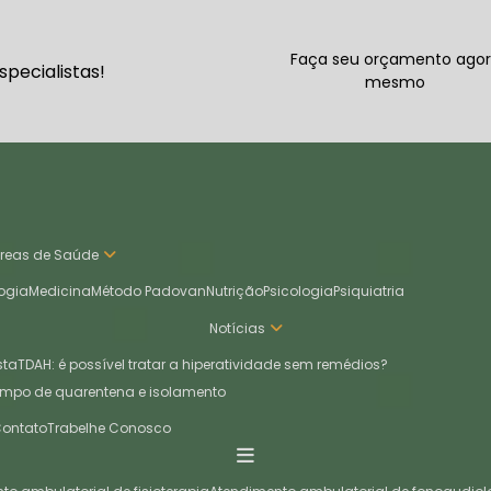
Faça seu orçamento ago
pecialistas!
mesmo
Áreas de Saúde
ogia
Medicina
Método Padovan
Nutrição
Psicologia
Psiquiatria
Notícias
sta
TDAH: é possível tratar a hiperatividade sem remédios?
empo de quarentena e isolamento
Contato
Trabelhe Conosco