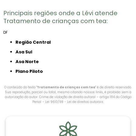
Principais regiões onde a Lévi atende
Tratamento de crianças com tea:
DF
Região Central
Asa Sul
Asa Norte
Plano Piloto
O conteúdo do texto "
Tratamento de crianças com tea
" é de direito reservado.
Sua reprodução, parcial ou total, mesmo citando nossos links, é proibida sem a
autorização do autor. Crime de violação de direito autoral – artigo 184 do Código
Penal –
Lei 9610/98 - Lei de direitos autorais
.