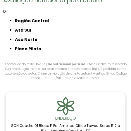
Avaliação nutricional para adulto​:
DF
Região Central
Asa Sul
Asa Norte
Plano Piloto
O conteúdo do texto "
Avaliação nutricional para adulto​
" é de direito reservado.
Sua reprodução, parcial ou total, mesmo citando nossos links, é proibida sem a
autorização do autor. Crime de violação de direito autoral – artigo 184 do Código
Penal –
Lei 9610/98 - Lei de direitos autorais
.
ENDEREÇO
SCN Quadra 01 Bloco F, Ed. America Office Tower, Salas 512 a
514 - Asa Norte Brasília - DF