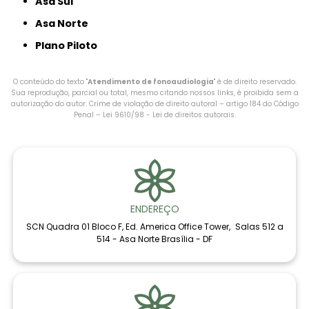
Asa Sul
Asa Norte
Plano Piloto
O conteúdo do texto "
Atendimento de fonoaudiologia​
" é de direito reservado.
Sua reprodução, parcial ou total, mesmo citando nossos links, é proibida sem a
autorização do autor. Crime de violação de direito autoral – artigo 184 do Código
Penal –
Lei 9610/98 - Lei de direitos autorais
.
ENDEREÇO
SCN Quadra 01 Bloco F, Ed. America Office Tower, Salas 512 a
514 - Asa Norte Brasília - DF