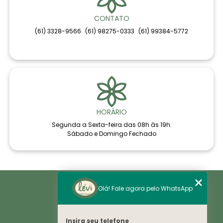
CONTATO
(61) 3328-9566
(61) 98275-0333
(61) 99384-5772
HORÁRIO
Segunda a Sexta-feira das 08h às 19h.
Sábado e Domingo Fechado
Home
Olá! Fale agora pelo WhatsApp
Áreas de Saúde
Notícias
Sobre
Histórico
Insira seu telefone