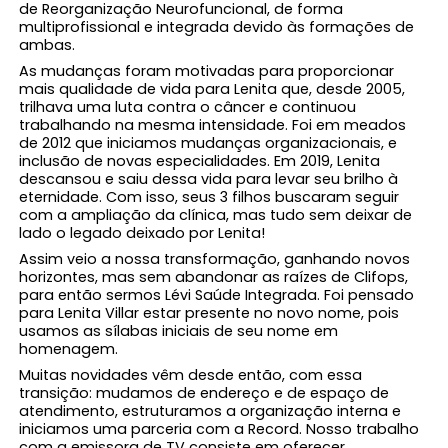
de Reorganização Neurofuncional, de forma
multiprofissional e integrada devido às formações de
ambas.
As mudanças foram motivadas para proporcionar
mais qualidade de vida para Lenita que, desde 2005,
trilhava uma luta contra o câncer e continuou
trabalhando na mesma intensidade. Foi em meados
de 2012 que iniciamos mudanças organizacionais, e
inclusão de novas especialidades. Em 2019, Lenita
descansou e saiu dessa vida para levar seu brilho à
eternidade. Com isso, seus 3 filhos buscaram seguir
com a ampliação da clínica, mas tudo sem deixar de
lado o legado deixado por Lenita!
Assim veio a nossa transformação, ganhando novos
horizontes, mas sem abandonar as raízes de Clifops,
para então sermos Lévi Saúde Integrada. Foi pensado
para Lenita Villar estar presente no novo nome, pois
usamos as sílabas iniciais de seu nome em
homenagem.
Muitas novidades vêm desde então, com essa
transição: mudamos de endereço e de espaço de
atendimento, estruturamos a organização interna e
iniciamos uma parceria com a Record. Nosso trabalho
com a emissora de TV consiste em oferecer