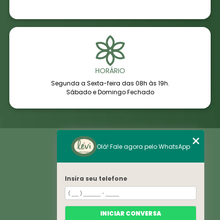
HORÁRIO
Segunda a Sexta-feira das 08h às 19h.
Sábado e Domingo Fechado
Home
Olá! Fale agora pelo WhatsApp
Áreas de Saúde
Notícias
Sobre
Histórico
Insira seu telefone
VE
Espaço
Convênios
Corpo Clínico
INICIAR CONVERSA