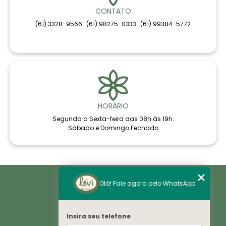
CONTATO
(61) 3328-9566
(61) 98275-0333
(61) 99384-5772
HORÁRIO
Segunda a Sexta-feira das 08h às 19h.
Sábado e Domingo Fechado
Home
Olá! Fale agora pelo WhatsApp
Áreas de Saúde
Notícias
Sobre
Histórico
Insira seu telefone
VE