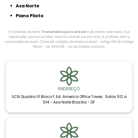
Asa Norte
Plano Piloto
O conteúdo do texto "
Tratamento para afasia
" é de direito reservado. Sua
reprodução, parcial ou total, mesmo citando nossos links, é proibida sem a
autorização do autor. Crime de violação de direito autoral – artigo 184 do Código
Penal –
Lei 9610/98 - Lei de direitos autorais
.
ENDEREÇO
SCN Quadra 01 Bloco F, Ed. America Office Tower, Salas 512 a
514 - Asa Norte Brasília - DF