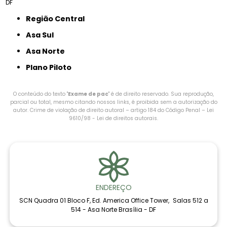
DF
Região Central
Asa Sul
Asa Norte
Plano Piloto
O conteúdo do texto "
Exame de pac
" é de direito reservado. Sua reprodução,
parcial ou total, mesmo citando nossos links, é proibida sem a autorização do
autor. Crime de violação de direito autoral – artigo 184 do Código Penal –
Lei
9610/98 - Lei de direitos autorais
.
ENDEREÇO
SCN Quadra 01 Bloco F, Ed. America Office Tower, Salas 512 a
514 - Asa Norte Brasília - DF