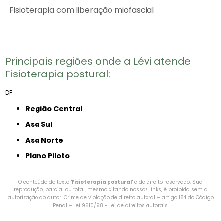
Fisioterapia com liberação miofascial
Principais regiões onde a Lévi atende
Fisioterapia postural​:
DF
Região Central
Asa Sul
Asa Norte
Plano Piloto
O conteúdo do texto "
Fisioterapia postural​
" é de direito reservado. Sua
reprodução, parcial ou total, mesmo citando nossos links, é proibida sem a
autorização do autor. Crime de violação de direito autoral – artigo 184 do Código
Penal –
Lei 9610/98 - Lei de direitos autorais
.