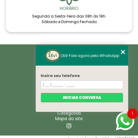
HORÁRIO
Segunda a Sexta-feira das 08h às 19h.
Sábado e Domingo Fechado
Home
Olá! Fale agora pelo WhatsApp
Áreas de Saúde
Notícias
Sobre
Histórico
Insira seu telefone
VE
Espaço
Convênios
Corpo Clínico
INICIAR CONVERSA
Contato
Trabelhe Conosco
Categorias
1
Mapa do site