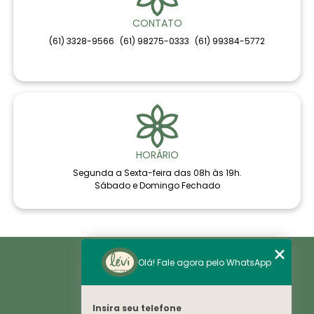
CONTATO
(61) 3328-9566
(61) 98275-0333
(61) 99384-5772
HORÁRIO
Segunda a Sexta-feira das 08h às 19h.
Sábado e Domingo Fechado
Home
Olá! Fale agora pelo WhatsApp
Áreas de Saúde
Notícias
Sobre
Histórico
Insira seu telefone