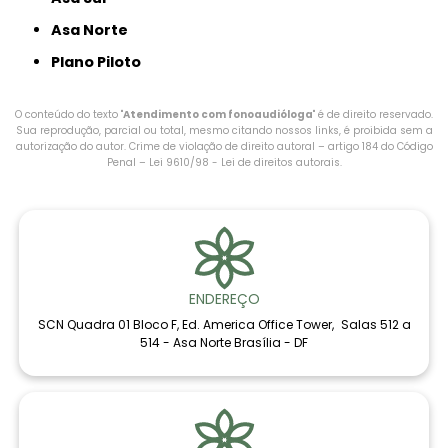
Asa Norte
Plano Piloto
O conteúdo do texto "
Atendimento com fonoaudióloga​
" é de direito reservado.
Sua reprodução, parcial ou total, mesmo citando nossos links, é proibida sem a
autorização do autor. Crime de violação de direito autoral – artigo 184 do Código
Penal –
Lei 9610/98 - Lei de direitos autorais
.
ENDEREÇO
SCN Quadra 01 Bloco F, Ed. America Office Tower, Salas 512 a
514 - Asa Norte Brasília - DF