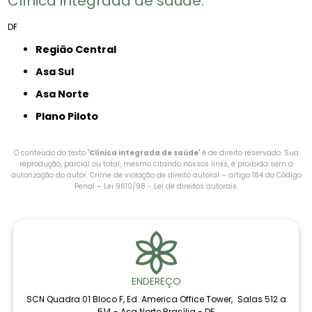
Clínica integrada de saúde:
DF
Região Central
Asa Sul
Asa Norte
Plano Piloto
O conteúdo do texto "
Clínica integrada de saúde
" é de direito reservado. Sua
reprodução, parcial ou total, mesmo citando nossos links, é proibida sem a
autorização do autor. Crime de violação de direito autoral – artigo 184 do Código
Penal –
Lei 9610/98 - Lei de direitos autorais
.
ENDEREÇO
SCN Quadra 01 Bloco F, Ed. America Office Tower, Salas 512 a
514 - Asa Norte Brasília - DF