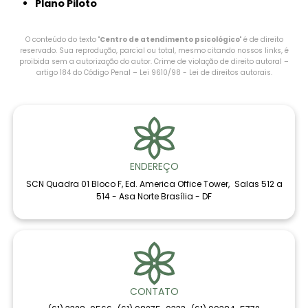
Plano Piloto
O conteúdo do texto "
Centro de atendimento psicológico​
" é de direito
reservado. Sua reprodução, parcial ou total, mesmo citando nossos links, é
proibida sem a autorização do autor. Crime de violação de direito autoral –
artigo 184 do Código Penal –
Lei 9610/98 - Lei de direitos autorais
.
ENDEREÇO
SCN Quadra 01 Bloco F, Ed. America Office Tower, Salas 512 a
514 - Asa Norte Brasília - DF
CONTATO