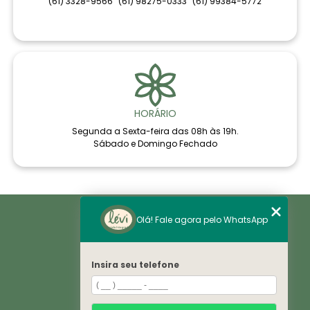
(61) 3328-9566
(61) 98275-0333
(61) 99384-5772
HORÁRIO
Segunda a Sexta-feira das 08h às 19h.
Sábado e Domingo Fechado
Home
Olá! Fale agora pelo WhatsApp
Áreas de Saúde
Notícias
Sobre
Histórico
Insira seu telefone
VE
Espaço
Convênios