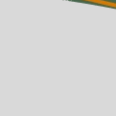
agem de fisioterapia
Massagem de liberação
ssagem terapêutica na Asa Norte
orte
Massagista na Asa Norte
a
Médica endocrinologista na Asa Norte
ra saúde da mulher
Nutricionista para adulto
oterapia na Asa Norte
Sessão de fisioterapia rpg
afasia
Tratamento para afasia na Asa Norte
atamento para dpac
Tratamento dpac em adultos
oaudiológico na Asa Norte
nto psiquiátrico na Asa Norte
orte
Tratamento de tdah
o para tpac