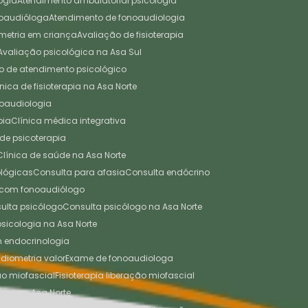
ogia
Atendimento ambulatorial psicologia
noaudióloga
Atendimento de fonoaudiologia
ometria em criança
Avaliação de fisioterapia
Avaliação psicológica na Asa Sul
tro de atendimento psicológico
línica de fisioterapia na Asa Norte
onoaudiologia
pia
Clínica médica integrativa
a de psicoterapia
Clínica de saúde na Asa Norte
cológicas
Consulta para afasia
Consulta endócrino
a com fonoaudiólogo
sulta psicólogo
Consulta psicólogo na Asa Norte
 psicologia na Asa Norte
em endocrinologia
diometria valor
Exame de fonoaudiologa
ão miofascial
Fisioterapia liberação miofascial
cial na Asa Norte