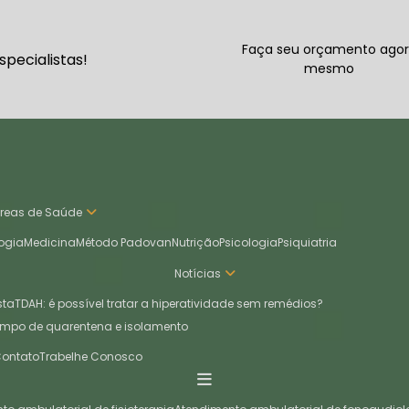
Faça seu orçamento ago
pecialistas!
mesmo
Áreas de Saúde
ogia
Medicina
Método Padovan
Nutrição
Psicologia
Psiquiatria
Notícias
sta
TDAH: é possível tratar a hiperatividade sem remédios?
empo de quarentena e isolamento
Contato
Trabelhe Conosco