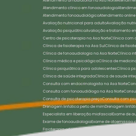
Atendimento ambulatorial na Asa Norte
Atendime
Atendimento clínico em fonoaudiologia
Atendim
Atendimento fonoaudiológico
Atendimento online
Avaliação nutricional para adulto
Avaliação nutri
Avaliação psiquiátrica
Avaliação e tratamento 
Centro de psicoterapia na Asa Norte
Clínica com
Clínica de fisioterapia na Asa Sul
Clínica de fisi
Clínica de fonoaudiologia na Asa Norte
Clínica 
Clínica médica e psicológica
Clínica de medici
Clínica psiquiátrica para adolescentes
Clínica p
Clínica de saúde integrada
Clinica de saude inte
Consulta com endocrinologista na Asa Norte
Co
Consulta com fonoaudiólogo na Asa Norte
Cons
Consulta de psicoterapia preço
Consulta com psi
Drenagem linfatica perto de mim
Drenagem linfát
Especialista em liberação miofascial
Exame de a
Exame de fonoaudiologia
Exame de otoemissao 
Fisioterapia ortopédica
Fisioterapia ortopédica na