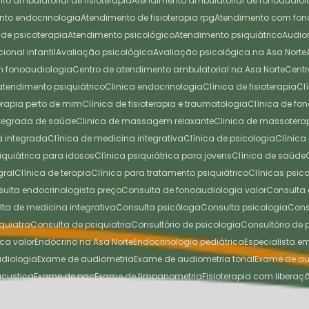
nto ambulatorial de fisioterapia
Atendimento ambulatorial de fonoaudiol
ento endocrinologia
Atendimento de fisioterapia rpg
Atendimento com fo
 de psicoterapia
Atendimento psicológico
Atendimento psiquiátrico
Audi
cional infantil
Avaliação psicológica
Avaliação psicológica na Asa Norte
em fonoaudiologia
Centro de atendimento ambulatorial na Asa Norte
Cen
 atendimento psiquiátrico
Clinica endocrinologia
Clínica de fisioterapia
C
oterapia perto de mim
Clínica de fisioterapia e traumatologia
Clínica de f
integrada de saúde
Clinica de massagem relaxante
Clinica de massotera
na integrada
Clínica de medicina integrativa
Clínica de psicologia
Clínic
siquiátrica para idosos
Clínica psiquiátrica para jovens
Clínica de saúde
gral
Clínica de terapia
Clínica para tratamento psiquiátrico
Clínicas psi
nsulta endocrinologista preço
Consulta de fonoaudiologia valor
Consult
ulta de medicina integrativa
Consulta psicóloga
Consulta psicologia
Con
quiatra
Consulta de psiquiatria
Consultório de psicologia
Consultório de
ica valor
Endócrino na Asa Norte
Endocrinologia pediátrica
Especialista 
udiologia
Exame de audiometria
Exame de audiometria tonal
Exame de au
acustica
Exame de pac
Exame de timpanometria
Fisioterapia com liberaç
 Asa Norte
Fisioterapia perto de mim
Fisioterapia postural
Liberação miofas