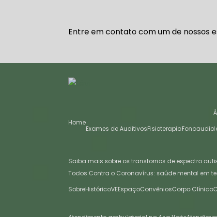
Entre em contato com um de nossos es
Home
Exames de Auditivos
Fisioterapia
Fonoaudiol
Saiba mais sobre os transtornos de espectro auti
Todos Contra o Coronavírus: saúde mental em t
Sobre
Histórico
VE
Espaço
Convênios
Corpo Clínico