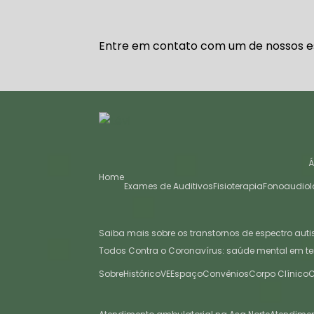
Entre em contato com um de nossos es
Home
Exames de Auditivos
Fisioterapia
Fonoaudiol
Saiba mais sobre os transtornos de espectro auti
Todos Contra o Coronavírus: saúde mental em t
Sobre
Histórico
VE
Espaço
Convênios
Corpo Clínico