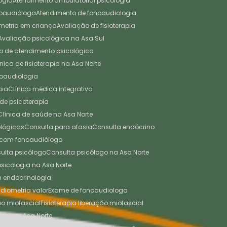
ogia
Atendimento ambulatorial psicologia
noaudióloga
Atendimento de fonoaudiologia
ometria em criança
Avaliação de fisioterapia
Avaliação psicológica na Asa Sul
tro de atendimento psicológico
línica de fisioterapia na Asa Norte
onoaudiologia
pia
Clínica médica integrativa
a de psicoterapia
Clínica de saúde na Asa Norte
cológicas
Consulta para afasia
Consulta endócrino
a com fonoaudiólogo
sulta psicólogo
Consulta psicólogo na Asa Norte
 psicologia na Asa Norte
em endocrinologia
diometria valor
Exame de fonoaudiologa
ão miofascial
Fisioterapia liberação miofascial
cial na Asa Norte