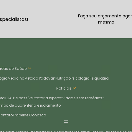
Faça seu orçamento ago
pecialistas!
mesmo
Áreas de Saúde
ogia
Medicina
Método Padovan
Nutrição
Psicologia
Psiquiatria
Notícias
sta
TDAH: é possível tratar a hiperatividade sem remédios?
empo de quarentena e isolamento
Contato
Trabelhe Conosco