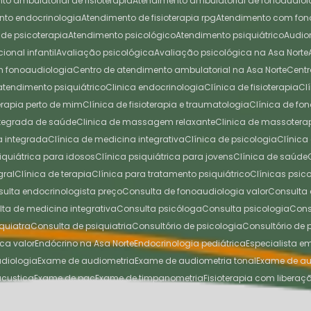
nto ambulatorial de fisioterapia
Atendimento ambulatorial de fonoaudiol
ento endocrinologia
Atendimento de fisioterapia rpg
Atendimento com fo
 de psicoterapia
Atendimento psicológico
Atendimento psiquiátrico
Audi
cional infantil
Avaliação psicológica
Avaliação psicológica na Asa Norte
em fonoaudiologia
Centro de atendimento ambulatorial na Asa Norte
Cen
 atendimento psiquiátrico
Clinica endocrinologia
Clínica de fisioterapia
C
oterapia perto de mim
Clínica de fisioterapia e traumatologia
Clínica de f
integrada de saúde
Clinica de massagem relaxante
Clinica de massotera
na integrada
Clínica de medicina integrativa
Clínica de psicologia
Clínic
siquiátrica para idosos
Clínica psiquiátrica para jovens
Clínica de saúde
gral
Clínica de terapia
Clínica para tratamento psiquiátrico
Clínicas psi
nsulta endocrinologista preço
Consulta de fonoaudiologia valor
Consult
ulta de medicina integrativa
Consulta psicóloga
Consulta psicologia
Con
quiatra
Consulta de psiquiatria
Consultório de psicologia
Consultório de
ica valor
Endócrino na Asa Norte
Endocrinologia pediátrica
Especialista 
udiologia
Exame de audiometria
Exame de audiometria tonal
Exame de au
acustica
Exame de pac
Exame de timpanometria
Fisioterapia com liberaç
 Asa Norte
Fisioterapia perto de mim
Fisioterapia postural
Liberação miofas