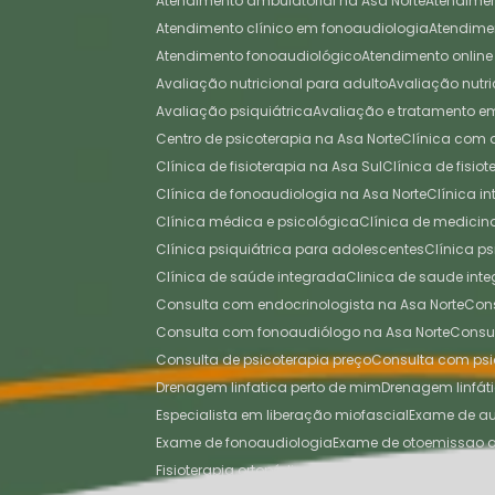
Atendimento ambulatorial na Asa Norte
Atendime
Atendimento clínico em fonoaudiologia
Atendim
Atendimento fonoaudiológico
Atendimento online
Avaliação nutricional para adulto
Avaliação nutri
Avaliação psiquiátrica
Avaliação e tratamento 
Centro de psicoterapia na Asa Norte
Clínica com
Clínica de fisioterapia na Asa Sul
Clínica de fisi
Clínica de fonoaudiologia na Asa Norte
Clínica 
Clínica médica e psicológica
Clínica de medici
Clínica psiquiátrica para adolescentes
Clínica p
Clínica de saúde integrada
Clinica de saude inte
Consulta com endocrinologista na Asa Norte
Co
Consulta com fonoaudiólogo na Asa Norte
Cons
Consulta de psicoterapia preço
Consulta com psi
Drenagem linfatica perto de mim
Drenagem linfát
Especialista em liberação miofascial
Exame de a
Exame de fonoaudiologia
Exame de otoemissao 
Fisioterapia ortopédica
Fisioterapia ortopédica na