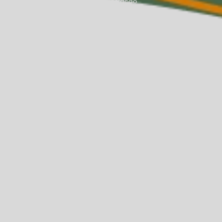
agem de fisioterapia
Massagem de liberação
ssagem terapêutica na Asa Norte
orte
Massagista na Asa Norte
a
Médica endocrinologista na Asa Norte
ra saúde da mulher
Nutricionista para adulto
oterapia na Asa Norte
Sessão de fisioterapia rpg
afasia
Tratamento para afasia na Asa Norte
atamento para dpac
Tratamento dpac em adultos
oaudiológico na Asa Norte
nto psiquiátrico na Asa Norte
orte
Tratamento de tdah
o para tpac